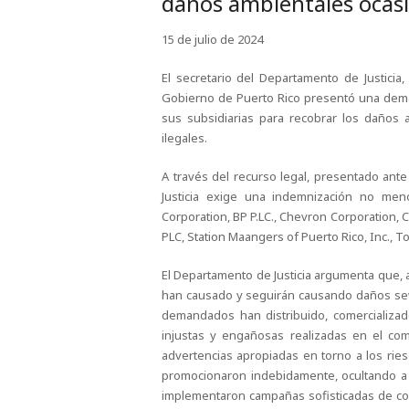
daños ambientales ocasi
15 de julio de 2024
El secretario del Departamento de Justici
Gobierno de Puerto Rico presentó una dema
sus subsidiarias para recobrar los daños 
ilegales.
A través del recurso legal, presentado ante
Justicia exige una indemnización no me
Corporation, BP P.LC., Chevron Corporation, C
PLC, Station Maangers of Puerto Rico, Inc., 
El Departamento de Justicia argumenta que,
han causado y seguirán causando daños seve
demandados han distribuido, comercializad
injustas y engañosas realizadas en el c
advertencias apropiadas en torno a los rie
promocionaron indebidamente, ocultando a l
implementaron campañas sofisticadas de com