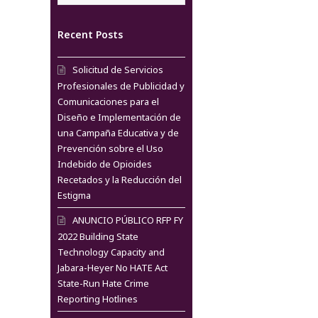
Recent Posts
Solicitud de Servicios
Profesionales de Publicidad y
Comunicaciones para el
Diseño e Implementación de
una Campaña Educativa y de
Prevención sobre el Uso
Indebido de Opioides
Recetados y la Reducción del
Estigma
ANUNCIO PÚBLICO RFP FY
2022 Building State
Technology Capacity and
Jabara-Heyer No HATE Act
State-Run Hate Crime
Reporting Hotlines