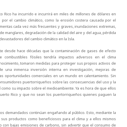
o Rico ha incurrido e incurrirá en miles de millones de dólares en
 por el cambio climático, como la erosión costera causada por el
ormentas cada vez más frecuentes y graves, inundaciones extremas,
de manglares, degradación de la calidad del aire y del agua, pérdida
devastadores del cambio climático en la Isla.
te desde hace décadas que la contaminación de gases de efecto
 combustibles fósiles tendría impactos adversos en el clima
onocimiento, tomaron medidas para proteger sus propios activos de
 de una inmensa inversión interna en investigación, mejoras de
evas oportunidades comerciales en un mundo en calentamiento. Sin
onsumidores puertorriqueños sobre las consecuencias del uso y la
sí como su impacto sobre el medioambiente. Ya es hora de que ellos
uerto Rico y que no sean los puertorriqueños quienes paguen la
 los demandados continúan engañando al público. Esto, mediante la
sus productos como beneficiosos para el clima y a ellos mismos
o con bajas emisiones de carbono, sin advertir que el consumo de