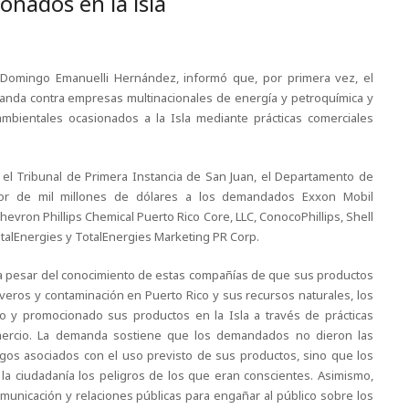
onados en la isla
a, Domingo Emanuelli Hernández, informó que, por primera vez, el
nda contra empresas multinacionales de energía y petroquímica y
ambientales ocasionados a la Isla mediante prácticas comerciales
 el Tribunal de Primera Instancia de San Juan, el Departamento de
nor de mil millones de dólares a los demandados Exxon Mobil
hevron Phillips Chemical Puerto Rico Core, LLC, ConocoPhillips, Shell
TotalEnergies y TotalEnergies Marketing PR Corp.
 a pesar del conocimiento de estas compañías de que sus productos
ros y contaminación en Puerto Rico y sus recursos naturales, los
o y promocionado sus productos en la Isla a través de prácticas
omercio. La demanda sostiene que los demandados no dieron las
sgos asociados con el uso previsto de sus productos, sino que los
a ciudadanía los peligros de los que eran conscientes. Asimismo,
unicación y relaciones públicas para engañar al público sobre los