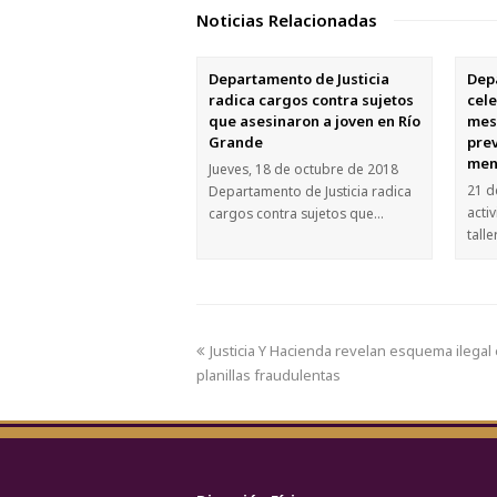
Noticias Relacionadas
Departamento de Justicia
Dep
radica cargos contra sujetos
cel
que asesinaron a joven en Río
mes 
Grande
pre
men
Jueves, 18 de octubre de 2018
21 d
Departamento de Justicia radica
acti
cargos contra sujetos que…
tall
Justicia Y Hacienda revelan esquema ilegal
planillas fraudulentas