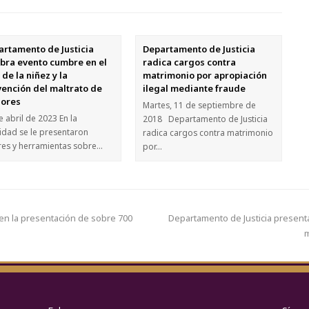
artamento de Justicia
Departamento de Justicia
ebra evento cumbre en el
radica cargos contra
de la niñez y la
matrimonio por apropiación
vención del maltrato de
ilegal mediante fraude
ores
Martes, 11 de septiembre de
e abril de 2023 En la
2018 Departamento de Justicia
vidad se le presentaron
radica cargos contra matrimonio
eres y herramientas sobre…
por…
 en la presentación de sobre 700
Departamento de Justicia present
m