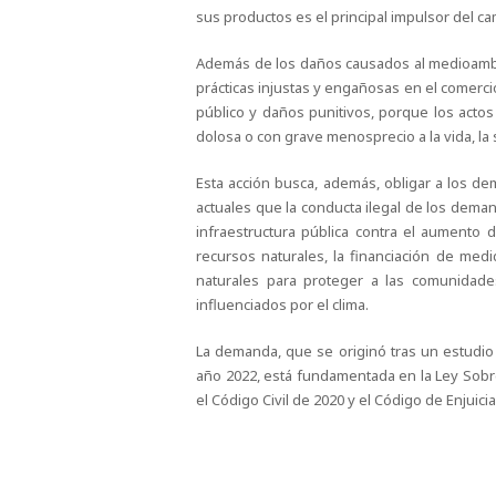
sus productos es el principal impulsor del ca
Además de los daños causados al medioambi
prácticas injustas y engañosas en el comerc
público y daños punitivos, porque los act
dolosa o con grave menosprecio a la vida, la
Esta acción busca, además, obligar a los de
actuales que la conducta ilegal de los dema
infraestructura pública contra el aumento d
recursos naturales, la financiación de medid
naturales para proteger a las comunidad
influenciados por el clima.
La demanda, que se originó tras un estudio 
año 2022, está fundamentada en la Ley Sobre 
el Código Civil de 2020 y el Código de Enjuicia