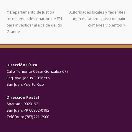
Departamento de Justicia
Autoridades locales y federales
recomienda designación de FEI
unen esfuerzos para combatir
para investigar al alcalde de Río
crímenes violentos
Grande
Dirección Física
Calle Teniente César González 677
Esq. Ave. Jesús T. Piñero
San Juan, Puerto Rico
Dirección Postal
Apartado 9020192
San Juan, PR 00902-0192
Teléfono:
(787)721-2900