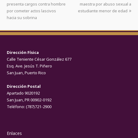
presenta cargos contra hombre
maestra por abuso sexual a
por cometer actos lascivos
estudiante menor de edad
hacia su sobrina
Dirección Física
Calle Teniente César González 677
Esq. Ave. Jesús T. Piñero
San Juan, Puerto Rico
Dirección Postal
Apartado 9020192
San Juan, PR 00902-0192
Teléfono:
(787)721-2900
Enlaces