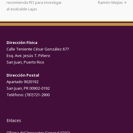
recomienda FEI para investigar
Ramón Mejías
al exalcalde Lajas
Dirección Física
Calle Teniente César González 677
Esq. Ave. Jesús T. Piñero
San Juan, Puerto Rico
Dirección Postal
Apartado 9020192
San Juan, PR 00902-0192
Teléfono:
(787)721-2900
Enlaces
Oficina del Inspector General (OIG)