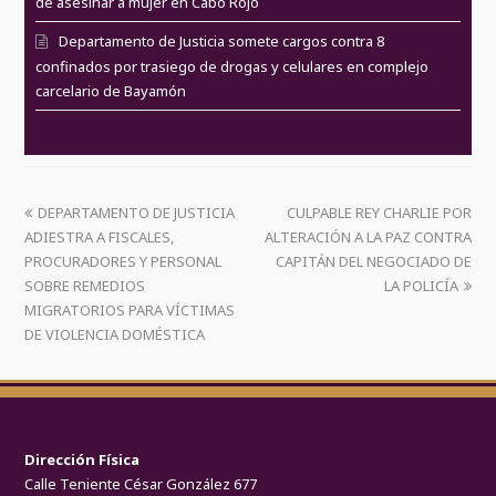
de asesinar a mujer en Cabo Rojo
Departamento de Justicia somete cargos contra 8
confinados por trasiego de drogas y celulares en complejo
carcelario de Bayamón
DEPARTAMENTO DE JUSTICIA
CULPABLE REY CHARLIE POR
ADIESTRA A FISCALES,
ALTERACIÓN A LA PAZ CONTRA
PROCURADORES Y PERSONAL
CAPITÁN DEL NEGOCIADO DE
SOBRE REMEDIOS
LA POLICÍA
MIGRATORIOS PARA VÍCTIMAS
DE VIOLENCIA DOMÉSTICA
Dirección Física
Calle Teniente César González 677