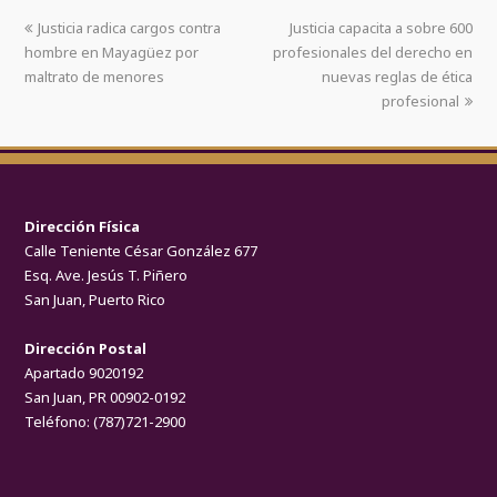
Justicia radica cargos contra
Justicia capacita a sobre 600
hombre en Mayagüez por
profesionales del derecho en
maltrato de menores
nuevas reglas de ética
profesional
Dirección Física
Calle Teniente César González 677
Esq. Ave. Jesús T. Piñero
San Juan, Puerto Rico
Dirección Postal
Apartado 9020192
San Juan, PR 00902-0192
Teléfono:
(787)721-2900